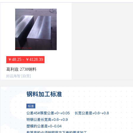
￥48.25 - ￥4128.39
葛利兹 2738钢料
好品海智 [自营]